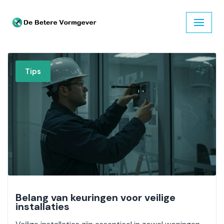
Ga
naar
de
inhoud
Tips
Belang van keuringen voor veilige
installaties