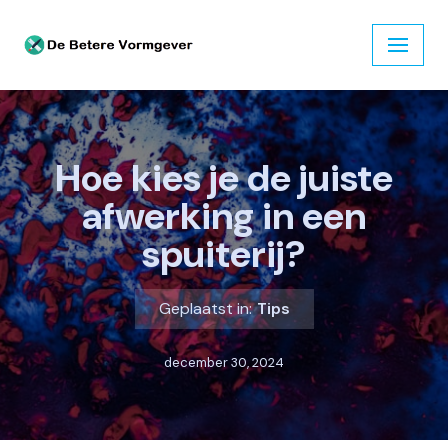
Ga
naar
de
inhoud
Hoe kies je de juiste
afwerking in een
spuiterij?
Geplaatst in:
Tips
december 30, 2024