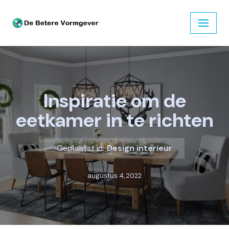
Ga
naar
de
inhoud
Inspiratie om de
eetkamer in te richten
Geplaatst in:
Design interieur
augustus 4, 2022