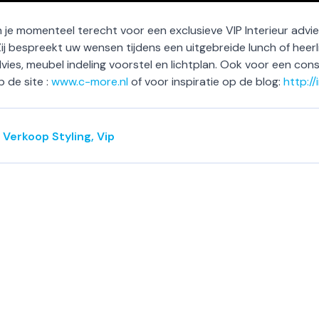
n je momenteel terecht voor een exclusieve VIP Interieur advi
ij bespreekt uw wensen tijdens een uitgebreide lunch of heerlij
vies, meubel indeling voorstel en lichtplan. Ook voor een cons
p de site :
www.c-more.nl
of voor inspiratie op de blog:
http://
,
Verkoop Styling
,
Vip