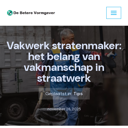
Ga
naar
de
inhoud
Vakwerk stratenmaker:
het belang van
vakmanschap in
straatwerk
Geplaatst in:
Tips
november 26, 2025