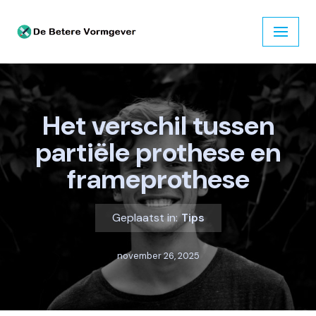
Ga
naar
de
inhoud
Het verschil tussen
partiële prothese en
frameprothese
Geplaatst in:
Tips
november 26, 2025