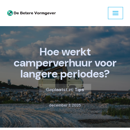
Ga
naar
de
inhoud
Hoe werkt
camperverhuur voor
langere periodes?
Geplaatst in:
Tips
december 3, 2025