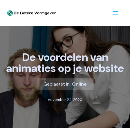
Ga
naar
de
inhoud
De voordelen van
animaties op je website
Geplaatst in:
Online
november 24, 2020