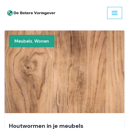
Ga
naar
de
inhoud
,
Meubels
Wonen
Houtwormen in je meubels