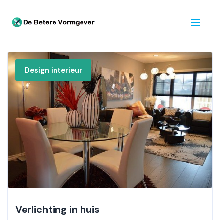
Ga
naar
de
inhoud
Design interieur
Verlichting in huis