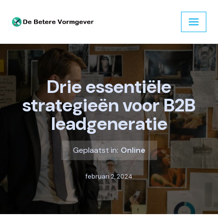
Ga
naar
de
inhoud
Drie essentiële
strategieën voor B2B
leadgeneratie
Geplaatst in:
Online
februari 2, 2024